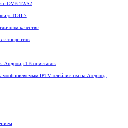
и с DVB-T2/S2
роид: ТОП-7
тличном качестве
в с торрентов
ля Андроид ТВ приставок
 самообновляемым IPTV плейлистом на Андроид
ением