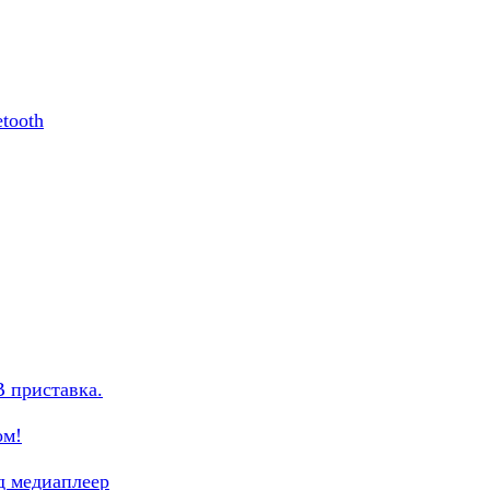
tooth
 приставка.
ом!
д медиаплеер