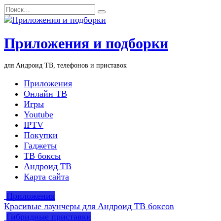
Перейти
Search
к
for:
содержанию
Приложения и подборки
для Андроид ТВ, телефонов и приставок
Приложения
Онлайн ТВ
Игры
Youtube
IPTV
Покупки
Гаджеты
ТВ боксы
Андроид ТВ
Карта сайта
Приложения
Красивые лаунчеры для Андроид ТВ боксов
Гибридные приставки