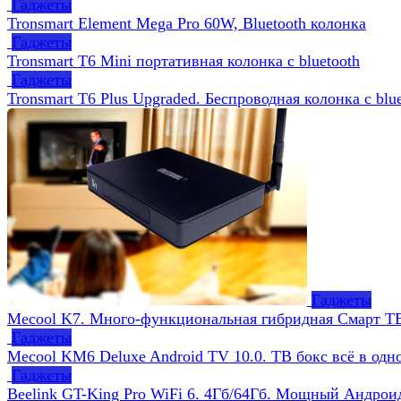
Гаджеты
Tronsmart Element Mega Pro 60W, Bluetooth колонка
Гаджеты
Tronsmart T6 Mini портативная колонка с bluetooth
Гаджеты
Tronsmart T6 Plus Upgraded. Беспроводная колонка с blue
Гаджеты
Mecool K7. Много-функциональная гибридная Смарт ТВ
Гаджеты
Mecool KM6 Deluxe Android TV 10.0. ТВ бокс всё в одн
Гаджеты
Beelink GT-King Pro WiFi 6. 4Гб/64Гб. Мощный Андрои