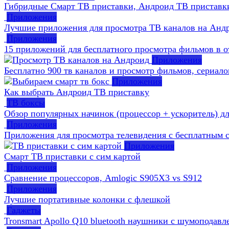
Гибридные Смарт ТВ приставки, Андроид ТВ приставк
Приложения
Лучшие приложения для просмотра ТВ каналов на Анд
Приложения
15 приложений для бесплатного просмотра фильмов в о
Приложения
Бесплатно 900 тв каналов и просмотр фильмов, сериало
Приложения
Как выбрать Андроид ТВ приставку
ТВ боксы
Обзор популярных начинок (процессор + ускоритель) д
Приложения
Приложения для просмотра телевидения с бесплатным
Приложения
Смарт ТВ приставки с сим картой
Приложения
Сравнение процессоров, Amlogic S905X3 vs S912
Приложения
Лучшие портативные колонки с флешкой
Гаджеты
Tronsmart Apollo Q10 bluetooth наушники с шумоподавл