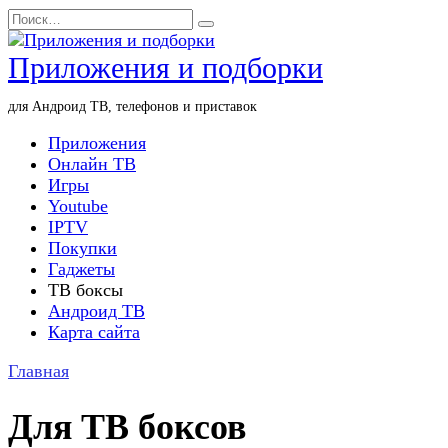
Перейти
Search
к
for:
содержанию
Приложения и подборки
для Андроид ТВ, телефонов и приставок
Приложения
Онлайн ТВ
Игры
Youtube
IPTV
Покупки
Гаджеты
ТВ боксы
Андроид ТВ
Карта сайта
Главная
Для ТВ боксов