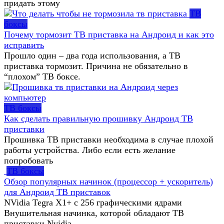
придать этому
ТВ
боксы
Почему тормозит ТВ приставка на Андроид и как это
исправить
Прошло один – два года использования, а ТВ
приставка тормозит. Причина не обязательно в
“плохом” ТВ боксе.
ТВ боксы
Как сделать правильную прошивку Андроид ТВ
приставки
Прошивка ТВ приставки необходима в случае плохой
работы устройства. Либо если есть желание
попробовать
ТВ боксы
Обзор популярных начинок (процессор + ускоритель)
для Андроид ТВ приставок
NVidia Tegra X1+ с 256 графическими ядрами
Внушительная начинка, которой обладают ТВ
приставки Nvidia.