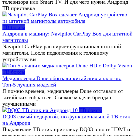
телевизора или Smart TV. И для чего нужна Андроид
ТВ приставка
ТВ боксы
Андроид в машину: Navipilot CarPlay Box для штатной
магнитолы
Navipilot CarPlay расширяет функционал штатной
магнитолы. После подключения к головному
устройству вы
ТВ боксы
Медиаплееры Dune обогнали китайских аналогов:
Топ-5 лучших моделей
Я помню времена, медиаплееры Dune отставали от
китайских собратьев. Свежие модели бренда с
улучшенными
ТВ боксы
DQ03 самый недорогой, но функциональный ТВ стик
на Андроид
Подключаем ТВ стик приставку DQ03 в порт HDMI и
телевизор становится центром развлечений на системе