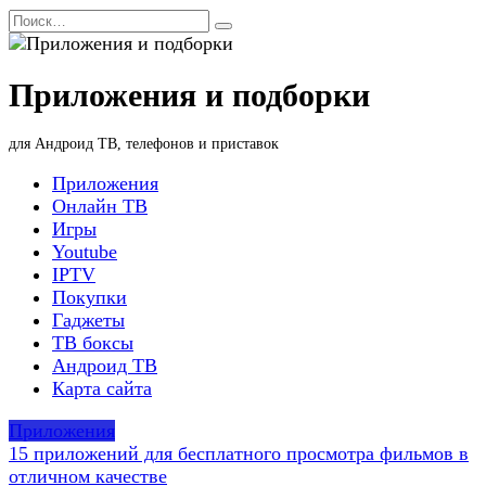
Перейти
Search
к
for:
содержанию
Приложения и подборки
для Андроид ТВ, телефонов и приставок
Приложения
Онлайн ТВ
Игры
Youtube
IPTV
Покупки
Гаджеты
ТВ боксы
Андроид ТВ
Карта сайта
Приложения
15 приложений для бесплатного просмотра фильмов в
отличном качестве