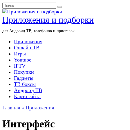
Перейти
Search
к
for:
содержанию
Приложения и подборки
для Андроид ТВ, телефонов и приставок
Приложения
Онлайн ТВ
Игры
Youtube
IPTV
Покупки
Гаджеты
ТВ боксы
Андроид ТВ
Карта сайта
Главная
»
Приложения
Интерфейс