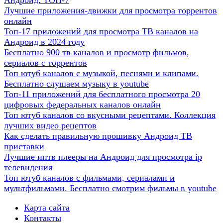
Андроид: ТОП-7
Лучшие приложения-движки для просмотра торрентов
онлайн
Топ-17 приложений для просмотра ТВ каналов на
Андроид в 2024 году
Бесплатно 900 тв каналов и просмотр фильмов,
сериалов с торрентов
Топ ютуб каналов с музыкой, песнями и клипами.
Бесплатно слушаем музыку в youtube
Топ-11 приложений для бесплатного просмотра 20
цифровых федеральных каналов онлайн
Топ ютуб каналов со вкусными рецептами. Коллекция
лучших видео рецептов
Как сделать правильную прошивку Андроид ТВ
приставки
Лучшие иптв плееры на Андроид для просмотра ip
телевидения
Топ ютуб каналов с фильмами, сериалами и
мультфильмами. Бесплатно смотрим фильмы в youtube
Карта сайта
Контакты