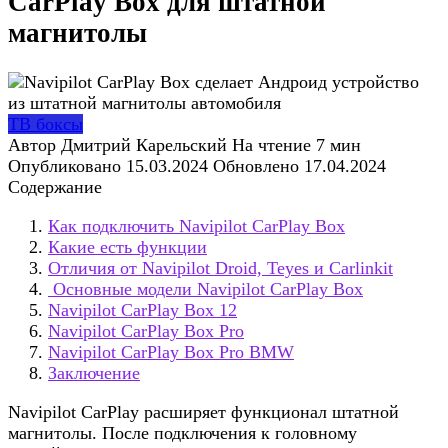
CarPlay Box для штатной
магнитолы
ТВ боксы
Автор
Дмитрий Карельский
На чтение
7 мин
Опубликовано
15.03.2024
Обновлено
17.04.2024
Содержание
Как подключить Navipilot CarPlay Box
Какие есть функции
Отличия от Navipilot Droid, Teyes и Carlinkit
Основные модели Navipilot CarPlay Box
Navipilot CarPlay Box 12
Navipilot CarPlay Box Pro
Navipilot CarPlay Box Pro BMW
Заключение
Navipilot CarPlay расширяет функционал штатной
магнитолы. После подключения к головному