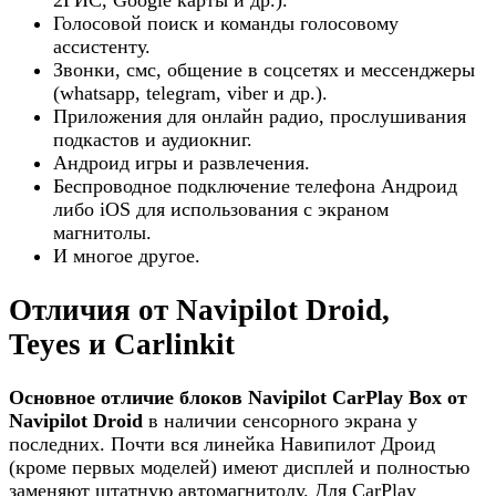
2ГИС, Google карты и др.).
Голосовой поиск и команды голосовому
ассистенту.
Звонки, смс, общение в соцсетях и мессенджеры
(whatsapp, telegram, viber и др.).
Приложения для онлайн радио, прослушивания
подкастов и аудиокниг.
Андроид игры и развлечения.
Беспроводное подключение телефона Андроид
либо iOS для использования с экраном
магнитолы.
И многое другое.
Отличия от Navipilot Droid,
Teyes и Carlinkit
Основное отличие блоков Navipilot CarPlay Box от
Navipilot Droid
в наличии сенсорного экрана у
последних. Почти вся линейка Навипилот Дроид
(кроме первых моделей) имеют дисплей и полностью
заменяют штатную автомагнитолу. Для CarPlay