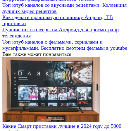
Топ ютуб каналов со вкусными рецептами. Коллекция
лучших видео рецептов
Как сделать правильную прошивку Андроид ТВ
приставки
Лучшие иптв плееры на Андроид для просмотра ip
телевидения
Топ ютуб каналов с фильмами, сериалами и
мультфильмами. Бесплатно смотрим фильмы в youtube
Вам также может понравиться
Какие Смарт приставки лучшие в 2024 году до 5000