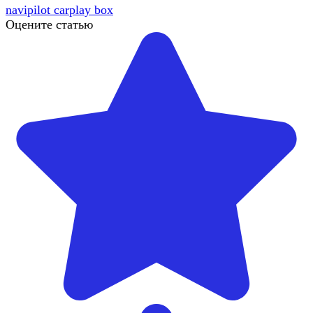
navipilot carplay box
Оцените статью