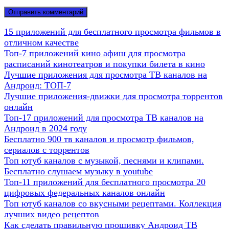
15 приложений для бесплатного просмотра фильмов в
отличном качестве
Топ-7 приложений кино афиш для просмотра
расписаний кинотеатров и покупки билета в кино
Лучшие приложения для просмотра ТВ каналов на
Андроид: ТОП-7
Лучшие приложения-движки для просмотра торрентов
онлайн
Топ-17 приложений для просмотра ТВ каналов на
Андроид в 2024 году
Бесплатно 900 тв каналов и просмотр фильмов,
сериалов с торрентов
Топ ютуб каналов с музыкой, песнями и клипами.
Бесплатно слушаем музыку в youtube
Топ-11 приложений для бесплатного просмотра 20
цифровых федеральных каналов онлайн
Топ ютуб каналов со вкусными рецептами. Коллекция
лучших видео рецептов
Как сделать правильную прошивку Андроид ТВ