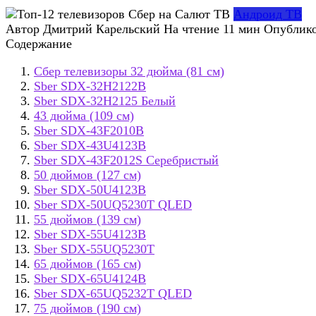
Андроид ТВ
Автор
Дмитрий Карельский
На чтение
11 мин
Опублик
Содержание
Сбер телевизоры 32 дюйма (81 см)
Sber SDX-32H2122B
Sber SDX-32H2125 Белый
43 дюйма (109 см)
Sber SDX-43F2010B
Sber SDX-43U4123B
Sber SDX-43F2012S Серебристый
50 дюймов (127 см)
Sber SDX-50U4123B
Sber SDX-50UQ5230T QLED
55 дюймов (139 см)
Sber SDX-55U4123B
Sber SDX-55UQ5230T
65 дюймов (165 см)
Sber SDX-65U4124B
Sber SDX-65UQ5232T QLED
75 дюймов (190 см)