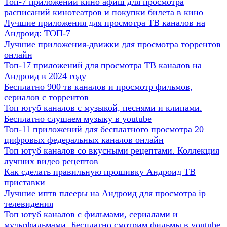
Топ-7 приложений кино афиш для просмотра
расписаний кинотеатров и покупки билета в кино
Лучшие приложения для просмотра ТВ каналов на
Андроид: ТОП-7
Лучшие приложения-движки для просмотра торрентов
онлайн
Топ-17 приложений для просмотра ТВ каналов на
Андроид в 2024 году
Бесплатно 900 тв каналов и просмотр фильмов,
сериалов с торрентов
Топ ютуб каналов с музыкой, песнями и клипами.
Бесплатно слушаем музыку в youtube
Топ-11 приложений для бесплатного просмотра 20
цифровых федеральных каналов онлайн
Топ ютуб каналов со вкусными рецептами. Коллекция
лучших видео рецептов
Как сделать правильную прошивку Андроид ТВ
приставки
Лучшие иптв плееры на Андроид для просмотра ip
телевидения
Топ ютуб каналов с фильмами, сериалами и
мультфильмами. Бесплатно смотрим фильмы в youtube