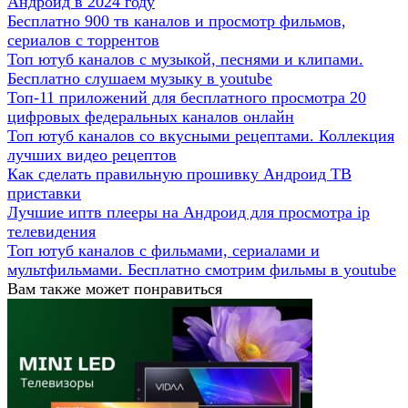
Андроид в 2024 году
Бесплатно 900 тв каналов и просмотр фильмов,
сериалов с торрентов
Топ ютуб каналов с музыкой, песнями и клипами.
Бесплатно слушаем музыку в youtube
Топ-11 приложений для бесплатного просмотра 20
цифровых федеральных каналов онлайн
Топ ютуб каналов со вкусными рецептами. Коллекция
лучших видео рецептов
Как сделать правильную прошивку Андроид ТВ
приставки
Лучшие иптв плееры на Андроид для просмотра ip
телевидения
Топ ютуб каналов с фильмами, сериалами и
мультфильмами. Бесплатно смотрим фильмы в youtube
Вам также может понравиться