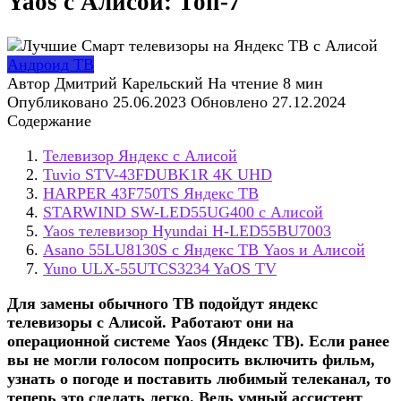
Yaos с Алисой: Топ-7
Андроид ТВ
Автор
Дмитрий Карельский
На чтение
8 мин
Опубликовано
25.06.2023
Обновлено
27.12.2024
Содержание
Телевизор Яндекс с Алисой
Tuvio STV-43FDUBK1R 4K UHD
HARPER 43F750TS Яндекс ТВ
STARWIND SW-LED55UG400 с Алисой
Yaos телевизор Hyundai H-LED55BU7003
Asano 55LU8130S с Яндекс ТВ Yaos и Алисой
Yuno ULX-55UTCS3234 YaOS TV
Для замены обычного ТВ подойдут яндекс
телевизоры с Алисой. Работают они на
операционной системе Yaos (Яндекс ТВ). Если ранее
вы не могли голосом попросить включить фильм,
узнать о погоде и поставить любимый телеканал, то
теперь это сделать легко. Ведь умный ассистент