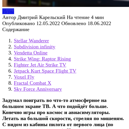
Игры
Автор
Дмитрий Карельский
На чтение
4 мин
Опубликовано
12.05.2022
Обновлено
18.06.2022
Содержание
Stellar Wanderer
Subdivision infinity
Vendetta Online
Strike Wing: Raptor Rising
Fighter Jet Air Strike TV
Jetpack Kurt Space Flight TV
Voxel Fly
Fractal Combat X
Sky Force Anniversary
Задумал поиграть во что-то атмосферное на
большом экране ТВ. А что подойдёт больше.
Конечно игры про космос и авиасимуляторы.
Летать на большой скорости, стреляя по мишеням.
С видом из кабины пилота от первого лица (по