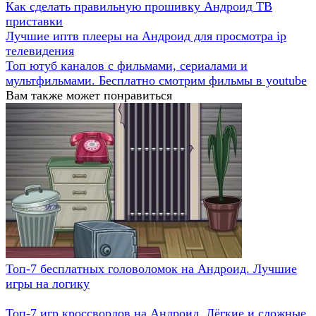
Как сделать правильную прошивку Андроид ТВ
приставки
Лучшие иптв плееры на Андроид для просмотра ip
телевидения
Топ ютуб каналов с фильмами, сериалами и
мультфильмами. Бесплатно смотрим фильмы в youtube
Вам также может понравиться
Топ-7 бесплатных головоломок на Андроид. Лучшие
игры на логику
Топ-7 игр кроссвордов на Андроид. Лёгкие и сложные