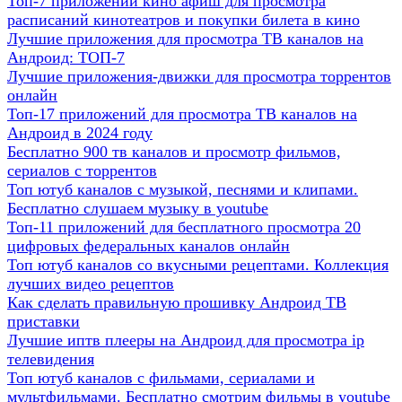
Топ-7 приложений кино афиш для просмотра
расписаний кинотеатров и покупки билета в кино
Лучшие приложения для просмотра ТВ каналов на
Андроид: ТОП-7
Лучшие приложения-движки для просмотра торрентов
онлайн
Топ-17 приложений для просмотра ТВ каналов на
Андроид в 2024 году
Бесплатно 900 тв каналов и просмотр фильмов,
сериалов с торрентов
Топ ютуб каналов с музыкой, песнями и клипами.
Бесплатно слушаем музыку в youtube
Топ-11 приложений для бесплатного просмотра 20
цифровых федеральных каналов онлайн
Топ ютуб каналов со вкусными рецептами. Коллекция
лучших видео рецептов
Как сделать правильную прошивку Андроид ТВ
приставки
Лучшие иптв плееры на Андроид для просмотра ip
телевидения
Топ ютуб каналов с фильмами, сериалами и
мультфильмами. Бесплатно смотрим фильмы в youtube