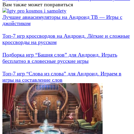
Вам также может понравиться
Лучшие авиасимуляторы на Андроид ТВ — Игры с
джойстиком
Топ-7 игр кроссвордов на Андроид. Лёгкие и сложные
кроссворды на русском
Подборка игр “Башня слов” для Андроид. Играть
бесплатно в словесные русские игры
Топ-7 игр “Слова из слова” для Андроид. Играем в
игры на составление слов